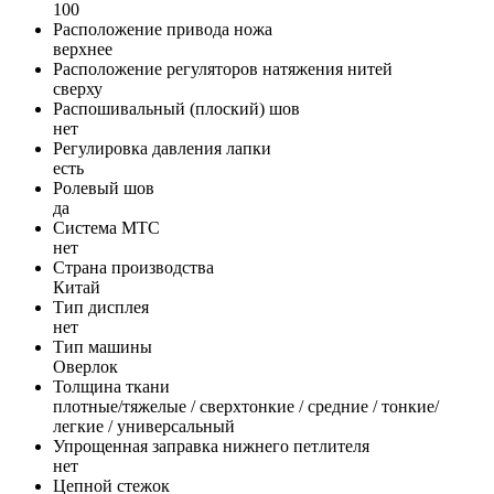
100
Расположение привода ножа
верхнее
Расположение регуляторов натяжения нитей
сверху
Распошивальный (плоский) шов
нет
Регулировка давления лапки
есть
Ролевый шов
да
Система MTC
нет
Страна производства
Китай
Тип дисплея
нет
Тип машины
Оверлок
Толщина ткани
плотные/тяжелые / сверхтонкие / средние / тонкие/
легкие / универсальный
Упрощенная заправка нижнего петлителя
нет
Цепной стежок