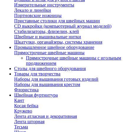
Измерительные инструменты
Лекало и линейки
Портновские ножницы
Приставные столики для швейных машин
СD выкройки (компьютерный журнал моделей)
Стабилизаторы, флизелин, клей
Швейные и вышивальные нитки
Шкатулки, органайзеры, системы хранения
Промышленное швейное оборудование
Прямострочные швейные машины
Прямострочные швейные машины с игольным
продвижением
Столы для швейного оборудования
Товары для творчества
Наборы для вышивания готовых изделий
Наборы для вышивания крестом
Флористика
Швейная фуртнитура
Кант
Косая бейка
Кружево
Лента aтласная и декоративная
Лента шторная
Тесьма