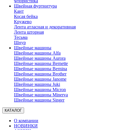
Флористика
Швейная фуртнитура
Кант
Косая бейка
Кружево
Лента aтласная и декоративная
Лента шторная
Тесьма
Шнур
Швейные машины
Швейные машины Alfa
Швейные машины Aurora
Швейные машины Bernette
Швейные машины Bernina
Швейные машины Brother
Швейные машины Janome
Швейные машины Juki
Швейные машины Micron
Швейные машины Minerva
Швейные машины Singer
КАТАЛОГ
О компании
НОВИНКИ