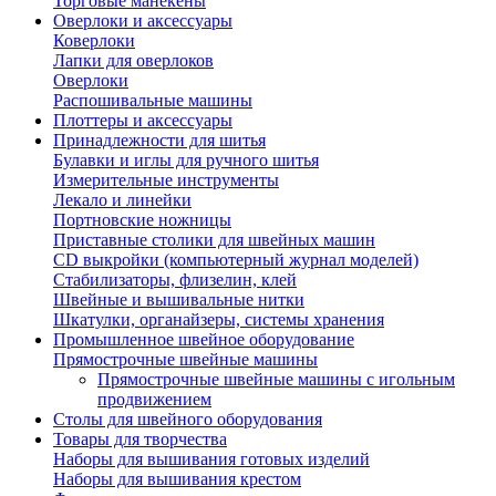
Торговые манекены
Оверлоки и аксессуары
Коверлоки
Лапки для оверлоков
Оверлоки
Распошивальные машины
Плоттеры и аксессуары
Принадлежности для шитья
Булавки и иглы для ручного шитья
Измерительные инструменты
Лекало и линейки
Портновские ножницы
Приставные столики для швейных машин
СD выкройки (компьютерный журнал моделей)
Стабилизаторы, флизелин, клей
Швейные и вышивальные нитки
Шкатулки, органайзеры, системы хранения
Промышленное швейное оборудование
Прямострочные швейные машины
Прямострочные швейные машины с игольным
продвижением
Столы для швейного оборудования
Товары для творчества
Наборы для вышивания готовых изделий
Наборы для вышивания крестом