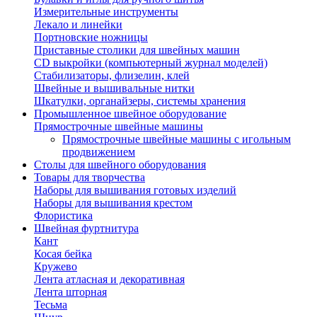
Измерительные инструменты
Лекало и линейки
Портновские ножницы
Приставные столики для швейных машин
СD выкройки (компьютерный журнал моделей)
Стабилизаторы, флизелин, клей
Швейные и вышивальные нитки
Шкатулки, органайзеры, системы хранения
Промышленное швейное оборудование
Прямострочные швейные машины
Прямострочные швейные машины с игольным
продвижением
Столы для швейного оборудования
Товары для творчества
Наборы для вышивания готовых изделий
Наборы для вышивания крестом
Флористика
Швейная фуртнитура
Кант
Косая бейка
Кружево
Лента aтласная и декоративная
Лента шторная
Тесьма