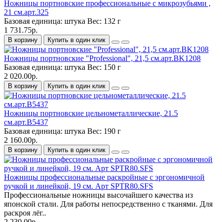
Ножницы портновские профессиональные с микрозубьями ,
21 см.арт.325
Базовая единица:
штука
Вес:
132 г
1 731.75р.
В корзину
Купить в один клик
Ножницы портновские "Professional", 21,5 см.арт.BK1208
Базовая единица:
штука
Вес:
150 г
2 020.00р.
В корзину
Купить в один клик
Ножницы портновские цельнометаллические, 21.5
см.арт.B5437
Базовая единица:
штука
Вес:
190 г
2 160.00р.
В корзину
Купить в один клик
Ножницы профессиональные раскройные с эргономичной
ручкой и линейкой, 19 см. Арт SPTR80.SFS
Профессиональные ножницы высочайшего качества из
японской стали. Для работы непосредственно с тканями. Для
раскроя лёг..
2 230.00р.