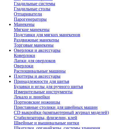
Гладильные системы
Гладильные столы
Отпариватели
Парогенераторы
Манекены
Мягкие манекены
Подставки для мягких манекенов
Раздвижные манекены
Торговые манекены
Оверлоки и аксессуары
Коверлоки
Лапки для оверлоков
Оверлоки
Распошивальные машины
Плоттеры и аксессуары
Принадлежности для шитья
Булавки и иглы для ручного шитья
Измерительные инструменты
Лекало и линейки
Портновские ножницы
Приставные столики для швейных машин
СD выкройки (компьютерный журнал моделей)
Стабилизаторы, флизелин, клей
Швейные и вышивальные нитки
Шкатулки, органайзеры, системы хранения