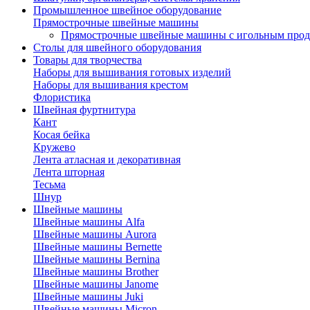
Промышленное швейное оборудование
Прямострочные швейные машины
Прямострочные швейные машины с игольным про
Столы для швейного оборудования
Товары для творчества
Наборы для вышивания готовых изделий
Наборы для вышивания крестом
Флористика
Швейная фуртнитура
Кант
Косая бейка
Кружево
Лента aтласная и декоративная
Лента шторная
Тесьма
Шнур
Швейные машины
Швейные машины Alfa
Швейные машины Aurora
Швейные машины Bernette
Швейные машины Bernina
Швейные машины Brother
Швейные машины Janome
Швейные машины Juki
Швейные машины Micron