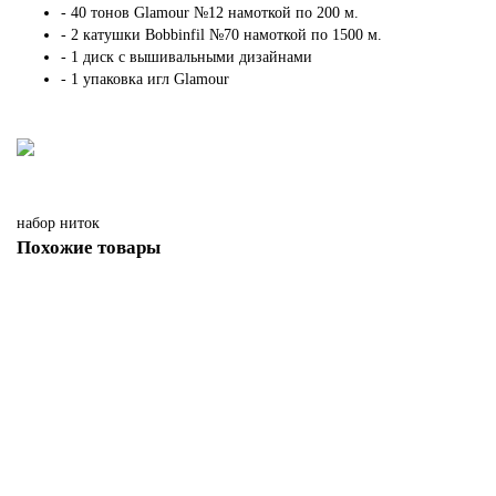
- 40 тонов Glamour №12 намоткой по 200 м.
- 2 катушки Bobbinfil №70 намоткой по 1500 м.
- 1 диск с вышивальными дизайнами
- 1 упаковка игл Glamour
набор ниток
Похожие товары
Набор ниток METALLIC MADEIRA для машинной вышивки и стежки
25 000.00р.
В корзину
Купить в один клик