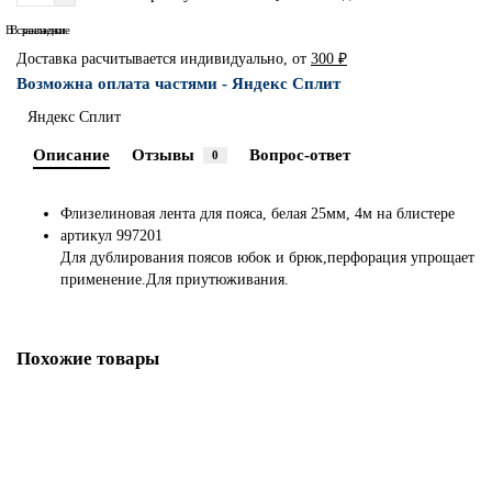
В сравнение
В закладки
Доставка расчитывается индивидуально, от
300 ₽
Возможна оплата частями - Яндекс Сплит
Яндекс Сплит
Описание
Отзывы
Вопрос-ответ
0
Флизелиновая лента для пояса, белая 25мм, 4м на блистере
артикул 997201
Для дублирования поясов юбок и брюк,перфорация упрощает
применение.Для приутюживания.
Похожие товары
Креатив-флизелин (водорастворимый) Prym 90 x 45 см арт. 968195