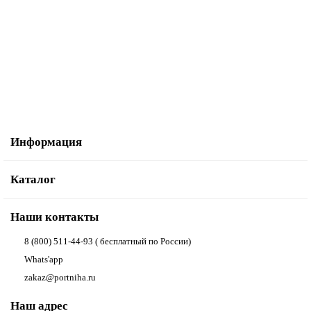
Клеевая паутинка Prym со шнуром для канта 6 мм, 5м арт. 968203
1 057.00р.
В корзину
Купить в один клик
Информация
Каталог
Наши контакты
8 (800) 511-44-93 ( бесплатный по России)
Whats'app
zakaz@portniha.ru
Наш адрес