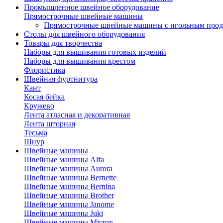
Промышленное швейное оборудование
Прямострочные швейные машины
Прямострочные швейные машины с игольным про
Столы для швейного оборудования
Товары для творчества
Наборы для вышивания готовых изделий
Наборы для вышивания крестом
Флористика
Швейная фуртнитура
Кант
Косая бейка
Кружево
Лента aтласная и декоративная
Лента шторная
Тесьма
Шнур
Швейные машины
Швейные машины Alfa
Швейные машины Aurora
Швейные машины Bernette
Швейные машины Bernina
Швейные машины Brother
Швейные машины Janome
Швейные машины Juki
Швейные машины Micron