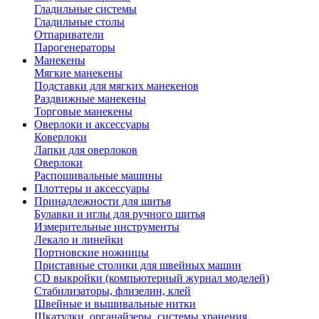
Гладильные системы
Гладильные столы
Отпариватели
Парогенераторы
Манекены
Мягкие манекены
Подставки для мягких манекенов
Раздвижные манекены
Торговые манекены
Оверлоки и аксессуары
Коверлоки
Лапки для оверлоков
Оверлоки
Распошивальные машины
Плоттеры и аксессуары
Принадлежности для шитья
Булавки и иглы для ручного шитья
Измерительные инструменты
Лекало и линейки
Портновские ножницы
Приставные столики для швейных машин
СD выкройки (компьютерный журнал моделей)
Стабилизаторы, флизелин, клей
Швейные и вышивальные нитки
Шкатулки, органайзеры, системы хранения