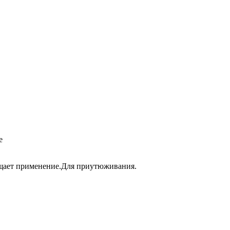
е
щает применение.Для приутюживания.