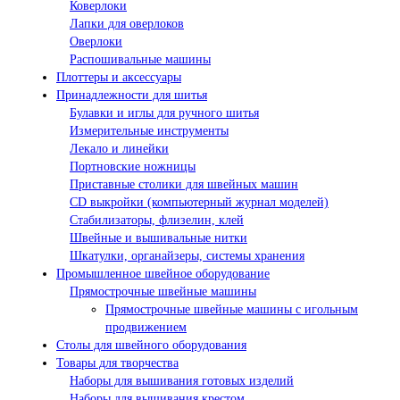
Коверлоки
Лапки для оверлоков
Оверлоки
Распошивальные машины
Плоттеры и аксессуары
Принадлежности для шитья
Булавки и иглы для ручного шитья
Измерительные инструменты
Лекало и линейки
Портновские ножницы
Приставные столики для швейных машин
СD выкройки (компьютерный журнал моделей)
Стабилизаторы, флизелин, клей
Швейные и вышивальные нитки
Шкатулки, органайзеры, системы хранения
Промышленное швейное оборудование
Прямострочные швейные машины
Прямострочные швейные машины с игольным
продвижением
Столы для швейного оборудования
Товары для творчества
Наборы для вышивания готовых изделий
Наборы для вышивания крестом