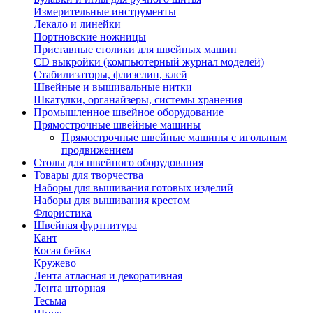
Измерительные инструменты
Лекало и линейки
Портновские ножницы
Приставные столики для швейных машин
СD выкройки (компьютерный журнал моделей)
Стабилизаторы, флизелин, клей
Швейные и вышивальные нитки
Шкатулки, органайзеры, системы хранения
Промышленное швейное оборудование
Прямострочные швейные машины
Прямострочные швейные машины с игольным
продвижением
Столы для швейного оборудования
Товары для творчества
Наборы для вышивания готовых изделий
Наборы для вышивания крестом
Флористика
Швейная фуртнитура
Кант
Косая бейка
Кружево
Лента aтласная и декоративная
Лента шторная
Тесьма