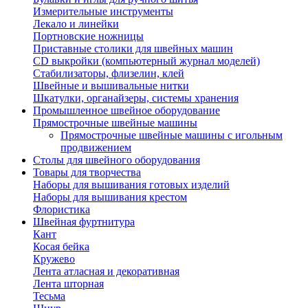
Измерительные инструменты
Лекало и линейки
Портновские ножницы
Приставные столики для швейных машин
СD выкройки (компьютерный журнал моделей)
Стабилизаторы, флизелин, клей
Швейные и вышивальные нитки
Шкатулки, органайзеры, системы хранения
Промышленное швейное оборудование
Прямострочные швейные машины
Прямострочные швейные машины с игольным
продвижением
Столы для швейного оборудования
Товары для творчества
Наборы для вышивания готовых изделий
Наборы для вышивания крестом
Флористика
Швейная фуртнитура
Кант
Косая бейка
Кружево
Лента aтласная и декоративная
Лента шторная
Тесьма