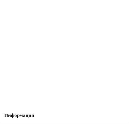
Косая бейка атласная 30 мм, 25 м, цвет 81, облепиховый
2 173.42р.
В корзину
Купить в один клик
Информация