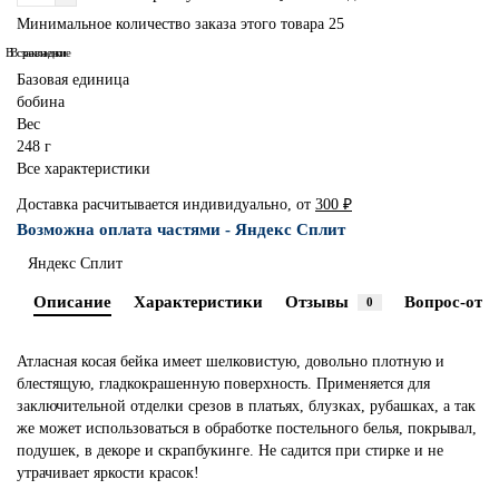
Минимальное количество заказа этого товара 25
В сравнение
В закладки
Базовая единица
бобина
Вес
248 г
Все характеристики
Доставка расчитывается индивидуально, от
300 ₽
Возможна оплата частями - Яндекс Сплит
Яндекс Сплит
Описание
Характеристики
Отзывы
Вопрос-отве
0
Атласная косая бейка имеет шелковистую, довольно плотную и
блестящую, гладкокрашенную поверхность. Применяется для
заключительной отделки срезов в платьях, блузках, рубашках, а так
же может использоваться в обработке постельного белья, покрывал,
подушек, в декоре и скрапбукинге. Не садится при стирке и не
утрачивает яркости красок!