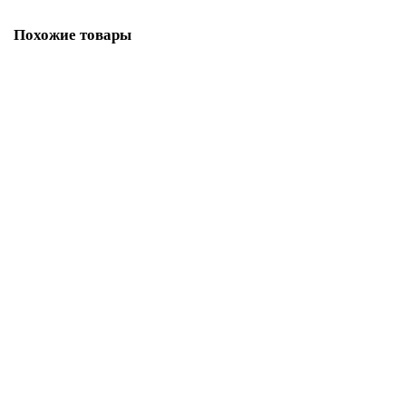
Похожие товары
Косая бейка атласная 30 мм, 25 м, цвет 27, светло-серый
2 173.42р.
В корзину
Купить в один клик
Косая бейка атласная 30 мм, 25 м, цвет 44, бронзовый
2 173.42р.
В корзину
Купить в один клик