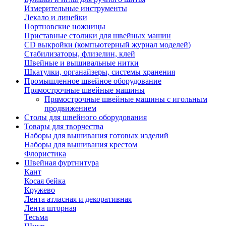
Измерительные инструменты
Лекало и линейки
Портновские ножницы
Приставные столики для швейных машин
СD выкройки (компьютерный журнал моделей)
Стабилизаторы, флизелин, клей
Швейные и вышивальные нитки
Шкатулки, органайзеры, системы хранения
Промышленное швейное оборудование
Прямострочные швейные машины
Прямострочные швейные машины с игольным
продвижением
Столы для швейного оборудования
Товары для творчества
Наборы для вышивания готовых изделий
Наборы для вышивания крестом
Флористика
Швейная фуртнитура
Кант
Косая бейка
Кружево
Лента aтласная и декоративная
Лента шторная
Тесьма