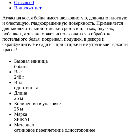
Отзывы
0
Вопрос-ответ
Атласная косая бейка имеет шелковистую, довольно плотную
и блестящую, гладкокрашенную поверхность. Применяется
для заключительной отделки срезов в платьях, блузках,
рубашках, а так же может использоваться в обработке
постельного белья, покрывал, подушек, в декоре и
скрапбукинге. Не садится при стирке и не утрачивает яркости
красок!
Базовая единица
бобина
Вес
248 г
Вид
однотонная
Длина
25 м
Количество в упаковке
25 м
Марка
SPIRAL
Материал
сатиновое переплетение одностороннее