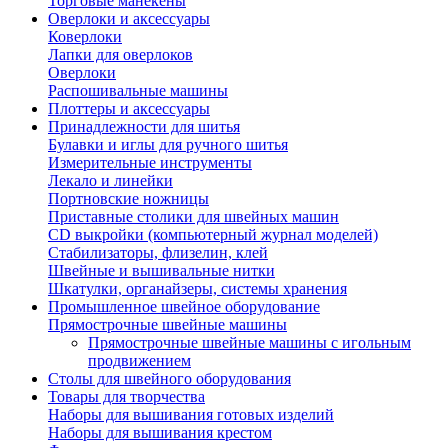
Торговые манекены
Оверлоки и аксессуары
Коверлоки
Лапки для оверлоков
Оверлоки
Распошивальные машины
Плоттеры и аксессуары
Принадлежности для шитья
Булавки и иглы для ручного шитья
Измерительные инструменты
Лекало и линейки
Портновские ножницы
Приставные столики для швейных машин
СD выкройки (компьютерный журнал моделей)
Стабилизаторы, флизелин, клей
Швейные и вышивальные нитки
Шкатулки, органайзеры, системы хранения
Промышленное швейное оборудование
Прямострочные швейные машины
Прямострочные швейные машины с игольным
продвижением
Столы для швейного оборудования
Товары для творчества
Наборы для вышивания готовых изделий
Наборы для вышивания крестом