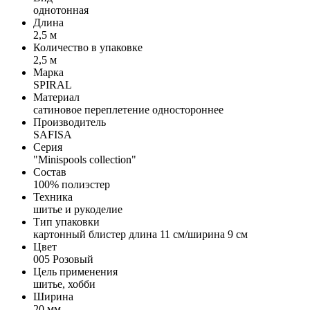
однотонная
Длина
2,5 м
Количество в упаковке
2,5 м
Марка
SPIRAL
Материал
сатиновое переплетение одностороннее
Производитель
SAFISA
Серия
"Minispools collection"
Состав
100% полиэстер
Техника
шитье и рукоделие
Тип упаковки
картонный блистер длина 11 см/ширина 9 см
Цвет
005 Розовый
Цель применения
шитье, хобби
Ширина
20 мм