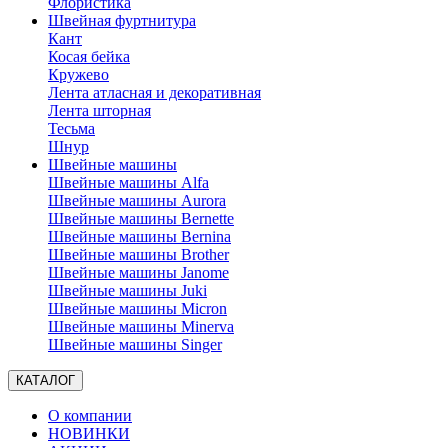
Флористика
Швейная фуртнитура
Кант
Косая бейка
Кружево
Лента aтласная и декоративная
Лента шторная
Тесьма
Шнур
Швейные машины
Швейные машины Alfa
Швейные машины Aurora
Швейные машины Bernette
Швейные машины Bernina
Швейные машины Brother
Швейные машины Janome
Швейные машины Juki
Швейные машины Micron
Швейные машины Minerva
Швейные машины Singer
КАТАЛОГ
О компании
НОВИНКИ