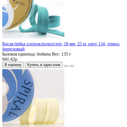
Косая бейка хлопок/полиэстер, 18 мм, 25 м, цвет 134, темно-
бирюзовый
Базовая единица:
бобина
Вес:
135 г
941.42р.
В корзину
Купить в один клик