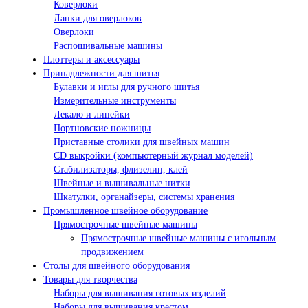
Коверлоки
Лапки для оверлоков
Оверлоки
Распошивальные машины
Плоттеры и аксессуары
Принадлежности для шитья
Булавки и иглы для ручного шитья
Измерительные инструменты
Лекало и линейки
Портновские ножницы
Приставные столики для швейных машин
СD выкройки (компьютерный журнал моделей)
Стабилизаторы, флизелин, клей
Швейные и вышивальные нитки
Шкатулки, органайзеры, системы хранения
Промышленное швейное оборудование
Прямострочные швейные машины
Прямострочные швейные машины с игольным
продвижением
Столы для швейного оборудования
Товары для творчества
Наборы для вышивания готовых изделий
Наборы для вышивания крестом