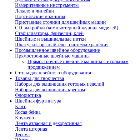
Измерительные инструменты
Лекало и линейки
Портновские ножницы
Приставные столики для швейных машин
СD выкройки (компьютерный журнал моделей)
Стабилизаторы, флизелин, клей
Швейные и вышивальные нитки
Шкатулки, органайзеры, системы хранения
Промышленное швейное оборудование
Прямострочные швейные машины
Прямострочные швейные машины с игольным
продвижением
Столы для швейного оборудования
Товары для творчества
Наборы для вышивания готовых изделий
Наборы для вышивания крестом
Флористика
Швейная фуртнитура
Кант
Косая бейка
Кружево
Лента aтласная и декоративная
Лента шторная
Тесьма