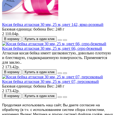
Косая бейка атласная 30 мм, 25 м, цвет 142, ярко-розовый
Базовая единица:
бобина
Вес:
248 г
2 110.04р.
В корзину
Купить в один клик
Косая бейка атласная 30 мм, 25 м, цвет 66, серо-бежевый
Атласная косая бейка имеет шелковистую, довольно плотную
и блестящую, гладкокрашенную поверхность. Применяется
для заклю..
2 173.42р.
В корзину
Купить в один клик
Косая бейка атласная 30 мм, 25 м, цвет 07, персиковый
Базовая единица:
бобина
Вес:
248 г
2 173.42р.
В корзину
Купить в один клик
Продолжая использовать наш cайт, Вы даете согласие на
обработку (в т.ч. с использованием систем сбора статистики,
например Яндекс.Метрика и других систем) файлов cookie, иных