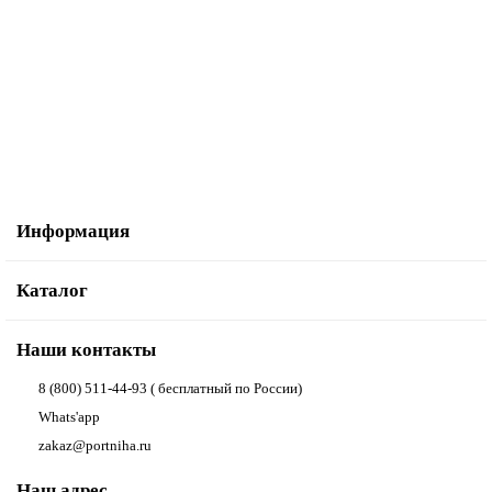
Косая бейка с рисунком SAFISA, арт.6444, 20 мм, 20 м, цвет 05
2 074.59р.
В корзину
Купить в один клик
Информация
Каталог
Наши контакты
8 (800) 511-44-93 ( бесплатный по России)
Whats'app
zakaz@portniha.ru
Наш адрес