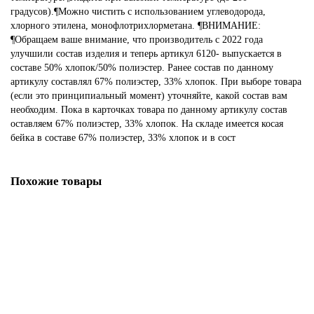
градусов).¶Можно чистить с использованием углеводорода,
хлорного этилена, монофлотрихлорметана. ¶ВНИМАНИЕ:
¶Обращаем ваше внимание, что производитель с 2022 года
улучшили состав изделия и теперь артикул 6120- выпускается в
составе 50% хлопок/50% полиэстер. Ранее состав по данному
артикулу составлял 67% полиэстер, 33% хлопок. При выборе товара
(если это принципиальный момент) уточняйте, какой состав вам
необходим. Пока в карточках товара по данному артикулу состав
оставляем 67% полиэстер, 33% хлопок. На складе имеется косая
бейка в составе 67% полиэстер, 33% хлопок и в сост
Похожие товары
Косая бейка хлопок/полиэстер, 20 мм, 20 м, цвет 56, кремовый
1 820.37р.
В корзину
Купить в один клик