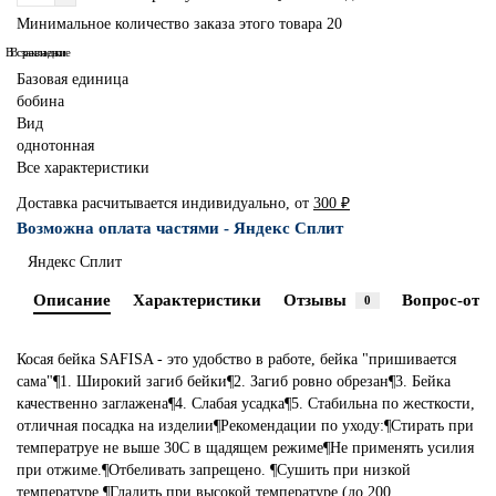
Минимальное количество заказа этого товара 20
В сравнение
В закладки
Базовая единица
бобина
Вид
однотонная
Все характеристики
Доставка расчитывается индивидуально, от
300 ₽
Возможна оплата частями - Яндекс Сплит
Яндекс Сплит
Описание
Характеристики
Отзывы
Вопрос-отве
0
Косая бейка SAFISA - это удобство в работе, бейка "пришивается
сама"¶1. Широкий загиб бейки¶2. Загиб ровно обрезан¶3. Бейка
качественно заглажена¶4. Слабая усадка¶5. Стабильна по жесткости,
отличная посадка на изделии¶Рекомендации по уходу:¶Стирать при
температруе не выше 30С в щадящем режиме¶Не применять усилия
при отжиме.¶Отбеливать запрещено. ¶Сушить при низкой
температуре.¶Гладить при высокой температуре (до 200