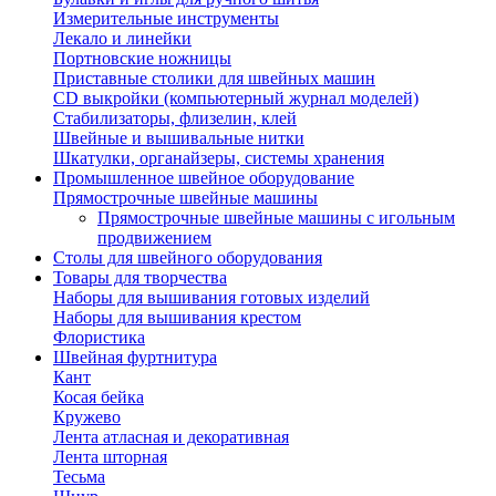
Измерительные инструменты
Лекало и линейки
Портновские ножницы
Приставные столики для швейных машин
СD выкройки (компьютерный журнал моделей)
Стабилизаторы, флизелин, клей
Швейные и вышивальные нитки
Шкатулки, органайзеры, системы хранения
Промышленное швейное оборудование
Прямострочные швейные машины
Прямострочные швейные машины с игольным
продвижением
Столы для швейного оборудования
Товары для творчества
Наборы для вышивания готовых изделий
Наборы для вышивания крестом
Флористика
Швейная фуртнитура
Кант
Косая бейка
Кружево
Лента aтласная и декоративная
Лента шторная
Тесьма