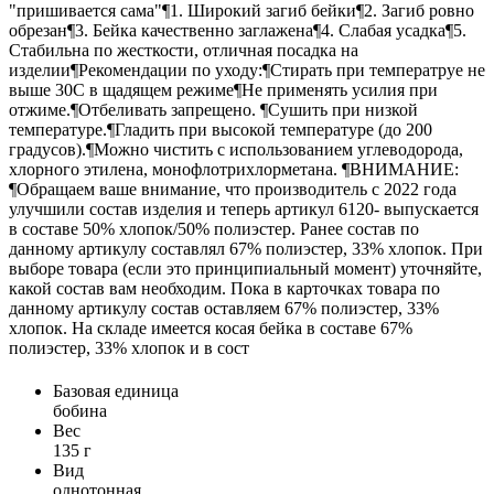
"пришивается сама"¶1. Широкий загиб бейки¶2. Загиб ровно
обрезан¶3. Бейка качественно заглажена¶4. Слабая усадка¶5.
Стабильна по жесткости, отличная посадка на
изделии¶Рекомендации по уходу:¶Стирать при температруе не
выше 30С в щадящем режиме¶Не применять усилия при
отжиме.¶Отбеливать запрещено. ¶Сушить при низкой
температуре.¶Гладить при высокой температуре (до 200
градусов).¶Можно чистить с использованием углеводорода,
хлорного этилена, монофлотрихлорметана. ¶ВНИМАНИЕ:
¶Обращаем ваше внимание, что производитель с 2022 года
улучшили состав изделия и теперь артикул 6120- выпускается
в составе 50% хлопок/50% полиэстер. Ранее состав по
данному артикулу составлял 67% полиэстер, 33% хлопок. При
выборе товара (если это принципиальный момент) уточняйте,
какой состав вам необходим. Пока в карточках товара по
данному артикулу состав оставляем 67% полиэстер, 33%
хлопок. На складе имеется косая бейка в составе 67%
полиэстер, 33% хлопок и в сост
Базовая единица
бобина
Вес
135 г
Вид
однотонная