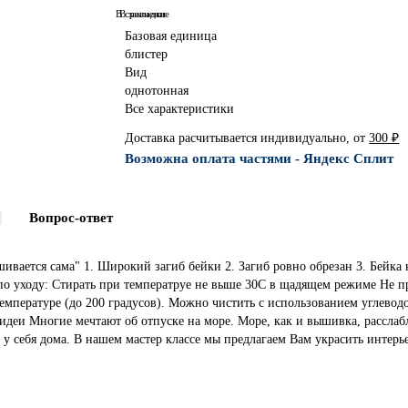
В сравнение
В закладки
Базовая единица
блистер
Вид
однотонная
Все характеристики
Доставка расчитывается индивидуально, от
300 ₽
Возможна оплата частями - Яндекс Сплит
Вопрос-ответ
шивается сама" 1. Широкий загиб бейки 2. Загиб ровно обрезан 3. Бейка 
 по уходу: Стирать при температруе не выше 30С в щадящем режиме Не п
емпературе (до 200 градусов). Можно чистить с использованием углевод
деи Многие мечтают об отпуске на море. Море, как и вышивка, расслабля
у себя дома. В нашем мастер классе мы предлагаем Вам украсить интер