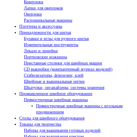
Коверлоки
Лапки для оверлоков
Оверлоки
Распошивальные машины
Плоттеры и аксессуары
Принадлежности для шитья
Булавки и иглы для ручного шитья
Измерительные инструменты
Лекало и линейки
Портновские ножницы
Приставные столики для швейных машин
СD выкройки (компьютерный журнал моделей)
Стабилизаторы, флизелин, клей
Швейные и вышивальные нитки
Шкатулки, органайзеры, системы хранения
Промышленное швейное оборудование
Прямострочные швейные машины
Прямострочные швейные машины с игольным
продвижением
Столы для швейного оборудования
Товары для творчества
Наборы для вышивания готовых изделий
Наборы для вышивания крестом