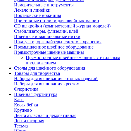
Измерительные инструменты
Лекало и линейки
Портновские ножницы
Приставные столики для швейных машин
СD выкройки (компьютерный журнал моделей)
Стабилизаторы, флизелин, клей
Швейные и вышивальные нитки
Шкатулки, органайзеры, системы хранения
Промышленное швейное оборудование
Прямострочные швейные машины
Прямострочные швейные машины с игольным
продвижением
Столы для швейного оборудования
Товары для творчества
Наборы для вышивания готовых изделий
Наборы для вышивания крестом
Флористика
Швейная фуртнитура
Кант
Косая бейка
Кружево
Лента aтласная и декоративная
Лента шторная
Тесьма