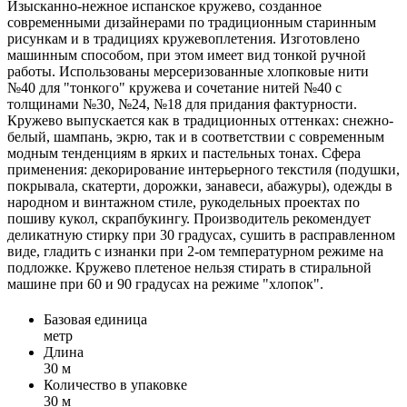
Изысканно-нежное испанское кружево, созданное
современными дизайнерами по традиционным старинным
рисункам и в традициях кружевоплетения. Изготовлено
машинным способом, при этом имеет вид тонкой ручной
работы. Использованы мерсеризованные хлопковые нити
№40 для "тонкого" кружева и сочетание нитей №40 с
толщинами №30, №24, №18 для придания фактурности.
Кружево выпускается как в традиционных оттенках: снежно-
белый, шампань, экрю, так и в соответствии с современным
модным тенденциям в ярких и пастельных тонах. Сфера
применения: декорирование интерьерного текстиля (подушки,
покрывала, скатерти, дорожки, занавеси, абажуры), одежды в
народном и винтажном стиле, рукодельных проектах по
пошиву кукол, скрапбукингу. Производитель рекомендует
деликатную стирку при 30 градусах, сушить в расправленном
виде, гладить с изнанки при 2-ом температурном режиме на
подложке. Кружево плетеное нельзя стирать в стиральной
машине при 60 и 90 градусах на режиме "хлопок".
Базовая единица
метр
Длина
30 м
Количество в упаковке
30 м