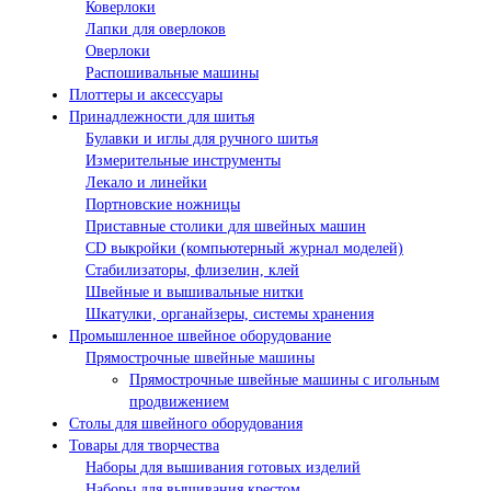
Коверлоки
Лапки для оверлоков
Оверлоки
Распошивальные машины
Плоттеры и аксессуары
Принадлежности для шитья
Булавки и иглы для ручного шитья
Измерительные инструменты
Лекало и линейки
Портновские ножницы
Приставные столики для швейных машин
СD выкройки (компьютерный журнал моделей)
Стабилизаторы, флизелин, клей
Швейные и вышивальные нитки
Шкатулки, органайзеры, системы хранения
Промышленное швейное оборудование
Прямострочные швейные машины
Прямострочные швейные машины с игольным
продвижением
Столы для швейного оборудования
Товары для творчества
Наборы для вышивания готовых изделий
Наборы для вышивания крестом