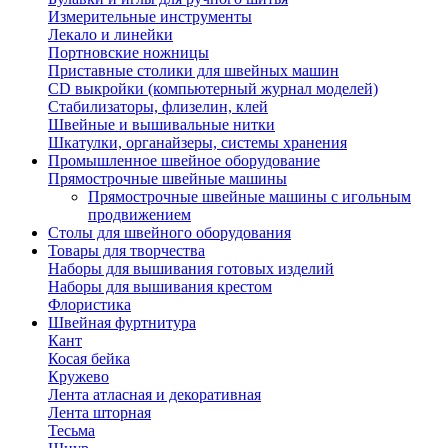
Измерительные инструменты
Лекало и линейки
Портновские ножницы
Приставные столики для швейных машин
СD выкройки (компьютерный журнал моделей)
Стабилизаторы, флизелин, клей
Швейные и вышивальные нитки
Шкатулки, органайзеры, системы хранения
Промышленное швейное оборудование
Прямострочные швейные машины
Прямострочные швейные машины с игольным
продвижением
Столы для швейного оборудования
Товары для творчества
Наборы для вышивания готовых изделий
Наборы для вышивания крестом
Флористика
Швейная фуртнитура
Кант
Косая бейка
Кружево
Лента aтласная и декоративная
Лента шторная
Тесьма