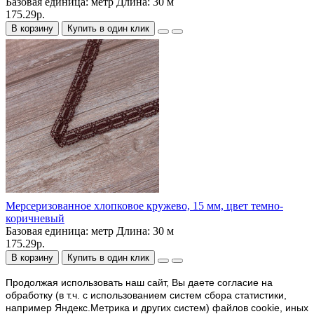
Базовая единица:
метр
Длина:
30 м
175.29р.
В корзину
Купить в один клик
Мерсеризованное хлопковое кружево, 15 мм, цвет темно-
коричневый
Базовая единица:
метр
Длина:
30 м
175.29р.
В корзину
Купить в один клик
Продолжая использовать наш cайт, Вы даете согласие на
обработку (в т.ч. с использованием систем сбора статистики,
например Яндекс.Метрика и других систем) файлов cookie, иных