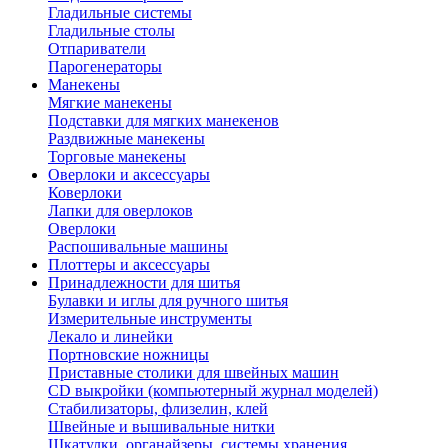
Гладильные системы
Гладильные столы
Отпариватели
Парогенераторы
Манекены
Мягкие манекены
Подставки для мягких манекенов
Раздвижные манекены
Торговые манекены
Оверлоки и аксессуары
Коверлоки
Лапки для оверлоков
Оверлоки
Распошивальные машины
Плоттеры и аксессуары
Принадлежности для шитья
Булавки и иглы для ручного шитья
Измерительные инструменты
Лекало и линейки
Портновские ножницы
Приставные столики для швейных машин
СD выкройки (компьютерный журнал моделей)
Стабилизаторы, флизелин, клей
Швейные и вышивальные нитки
Шкатулки, органайзеры, системы хранения