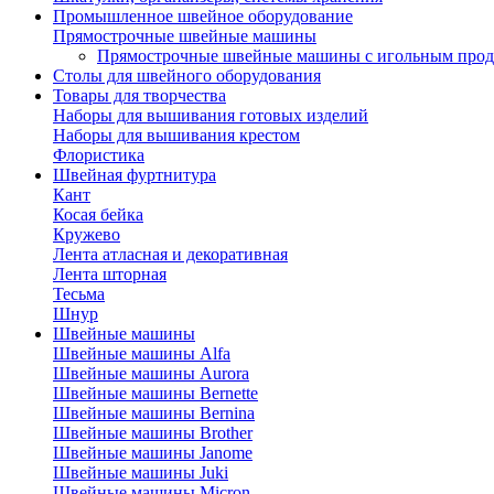
Промышленное швейное оборудование
Прямострочные швейные машины
Прямострочные швейные машины с игольным про
Столы для швейного оборудования
Товары для творчества
Наборы для вышивания готовых изделий
Наборы для вышивания крестом
Флористика
Швейная фуртнитура
Кант
Косая бейка
Кружево
Лента aтласная и декоративная
Лента шторная
Тесьма
Шнур
Швейные машины
Швейные машины Alfa
Швейные машины Aurora
Швейные машины Bernette
Швейные машины Bernina
Швейные машины Brother
Швейные машины Janome
Швейные машины Juki
Швейные машины Micron