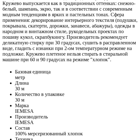
Кружево выпускается как в традиционных оттенках: снежно-
белый, шампань, экрю, так и в соответствии с современным
модным тенденциям в ярких и пастельных тонах. Сфера
применения: декорирование интерьерного текстиля (подушки,
покрывала, скатерти, дорожки, занавеси, абажуры), одежды в
народном и винтажном стиле, рукодельных проектах по
пошиву кукол, скрапбукингу. Производитель рекомендует
деликатную стирку при 30 градусах, сушить в расправленном
виде, гладить с изнанки при 2-ом температурном режиме на
подложке. Кружево плетеное нельзя стирать в стиральной
машине при 60 и 90 градусах на режиме "хлопок".
Базовая единица
метр
Длина
30 м
Количество в упаковке
30 м
Марка
IEMESA
Производитель
IEMESA
Состав
100% мерсеризованный хлопок
Техника