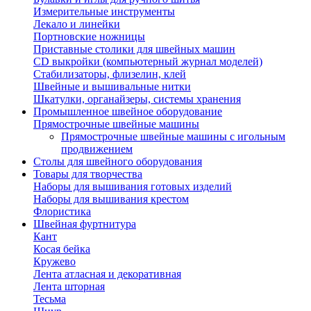
Измерительные инструменты
Лекало и линейки
Портновские ножницы
Приставные столики для швейных машин
СD выкройки (компьютерный журнал моделей)
Стабилизаторы, флизелин, клей
Швейные и вышивальные нитки
Шкатулки, органайзеры, системы хранения
Промышленное швейное оборудование
Прямострочные швейные машины
Прямострочные швейные машины с игольным
продвижением
Столы для швейного оборудования
Товары для творчества
Наборы для вышивания готовых изделий
Наборы для вышивания крестом
Флористика
Швейная фуртнитура
Кант
Косая бейка
Кружево
Лента aтласная и декоративная
Лента шторная
Тесьма