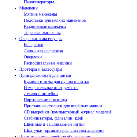
Парогенераторы
Манекены
Мягкие манекены
Подставки для мягких манекенов
Раздвижные манекены
Торговые манекены
Оверлоки и аксессуары
Коверлоки
Лапки для оверлоков
Оверлоки
Распошивальные машины
Плоттеры и аксессуары
Принадлежности для шитья
Булавки и иглы для ручного шитья
Измерительные инструменты
Лекало и линейки
Портновские ножницы
Приставные столики для швейных машин
СD выкройки (компьютерный журнал моделей)
Стабилизаторы, флизелин, клей
Швейные и вышивальные нитки
Шкатулки, органайзеры, системы хранения
Промышленное швейное оборудование