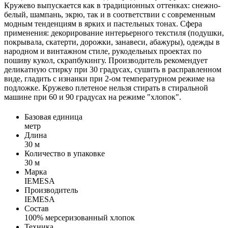
Кружево выпускается как в традиционных оттенках: снежно-
белый, шампань, экрю, так и в соответствии с современным
модным тенденциям в ярких и пастельных тонах. Сфера
применения: декорирование интерьерного текстиля (подушки,
покрывала, скатерти, дорожки, занавеси, абажуры), одежды в
народном и винтажном стиле, рукодельных проектах по
пошиву кукол, скрапбукингу. Производитель рекомендует
деликатную стирку при 30 градусах, сушить в расправленном
виде, гладить с изнанки при 2-ом температурном режиме на
подложке. Кружево плетеное нельзя стирать в стиральной
машине при 60 и 90 градусах на режиме "хлопок".
Базовая единица
метр
Длина
30 м
Количество в упаковке
30 м
Марка
IEMESA
Производитель
IEMESA
Состав
100% мерсеризованный хлопок
Техника