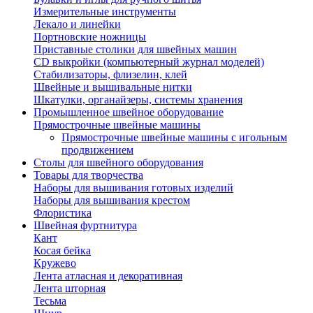
Измерительные инструменты
Лекало и линейки
Портновские ножницы
Приставные столики для швейных машин
СD выкройки (компьютерный журнал моделей)
Стабилизаторы, флизелин, клей
Швейные и вышивальные нитки
Шкатулки, органайзеры, системы хранения
Промышленное швейное оборудование
Прямострочные швейные машины
Прямострочные швейные машины с игольным
продвижением
Столы для швейного оборудования
Товары для творчества
Наборы для вышивания готовых изделий
Наборы для вышивания крестом
Флористика
Швейная фуртнитура
Кант
Косая бейка
Кружево
Лента aтласная и декоративная
Лента шторная
Тесьма