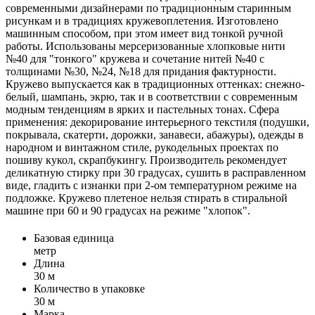
современными дизайнерами по традиционным старинным
рисункам и в традициях кружевоплетения. Изготовлено
машинным способом, при этом имеет вид тонкой ручной
работы. Использованы мерсеризованные хлопковые нити
№40 для "тонкого" кружева и сочетание нитей №40 с
толщинами №30, №24, №18 для придания фактурности.
Кружево выпускается как в традиционных оттенках: снежно-
белый, шампань, экрю, так и в соответствии с современным
модным тенденциям в ярких и пастельных тонах. Сфера
применения: декорирование интерьерного текстиля (подушки,
покрывала, скатерти, дорожки, занавеси, абажуры), одежды в
народном и винтажном стиле, рукодельных проектах по
пошиву кукол, скрапбукингу. Производитель рекомендует
деликатную стирку при 30 градусах, сушить в расправленном
виде, гладить с изнанки при 2-ом температурном режиме на
подложке. Кружево плетеное нельзя стирать в стиральной
машине при 60 и 90 градусах на режиме "хлопок".
Базовая единица
метр
Длина
30 м
Количество в упаковке
30 м
Марка