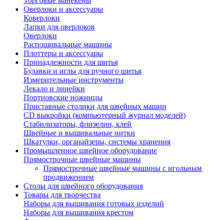
Торговые манекены
Оверлоки и аксессуары
Коверлоки
Лапки для оверлоков
Оверлоки
Распошивальные машины
Плоттеры и аксессуары
Принадлежности для шитья
Булавки и иглы для ручного шитья
Измерительные инструменты
Лекало и линейки
Портновские ножницы
Приставные столики для швейных машин
СD выкройки (компьютерный журнал моделей)
Стабилизаторы, флизелин, клей
Швейные и вышивальные нитки
Шкатулки, органайзеры, системы хранения
Промышленное швейное оборудование
Прямострочные швейные машины
Прямострочные швейные машины с игольным
продвижением
Столы для швейного оборудования
Товары для творчества
Наборы для вышивания готовых изделий
Наборы для вышивания крестом