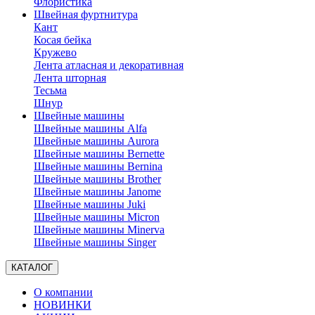
Флористика
Швейная фуртнитура
Кант
Косая бейка
Кружево
Лента aтласная и декоративная
Лента шторная
Тесьма
Шнур
Швейные машины
Швейные машины Alfa
Швейные машины Aurora
Швейные машины Bernette
Швейные машины Bernina
Швейные машины Brother
Швейные машины Janome
Швейные машины Juki
Швейные машины Micron
Швейные машины Minerva
Швейные машины Singer
КАТАЛОГ
О компании
НОВИНКИ