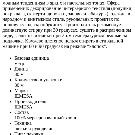
модным тенденциям в ярких и пастельных тонах. Сфера
применения: декорирование интерьерного текстиля (подушки,
покрывала, скатерти, дорожки, занавеси, абажуры), одежды в
народном и винтажном стиле, рукодельных проектах по
пошиву кукол, скрапбукингу. Производитель рекомендует
деликатную стирку при 30 градусах, сушить в расправленном
виде, гладить с изнанки при 2-ом температурном режиме на
подложке. Кружево плетеное нельзя стирать в стиральной
машине при 60 и 90 градусах на режиме "хлопок".
Базовая единица
метр
Длина
30 м
Количество в упаковке
30 м
Марка
IEMESA
Производитель
IEMESA
Состав
100% мерсеризованный хлопок
Техника
шитье и рукоделие
Тип упаковки