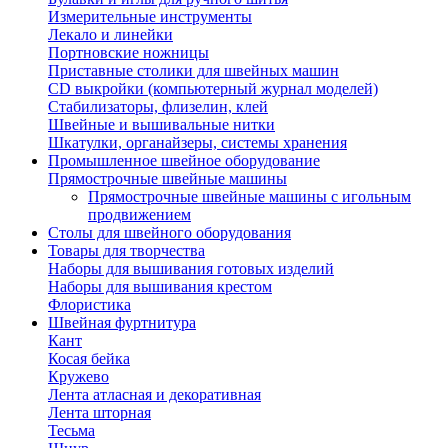
Измерительные инструменты
Лекало и линейки
Портновские ножницы
Приставные столики для швейных машин
СD выкройки (компьютерный журнал моделей)
Стабилизаторы, флизелин, клей
Швейные и вышивальные нитки
Шкатулки, органайзеры, системы хранения
Промышленное швейное оборудование
Прямострочные швейные машины
Прямострочные швейные машины с игольным
продвижением
Столы для швейного оборудования
Товары для творчества
Наборы для вышивания готовых изделий
Наборы для вышивания крестом
Флористика
Швейная фуртнитура
Кант
Косая бейка
Кружево
Лента aтласная и декоративная
Лента шторная
Тесьма