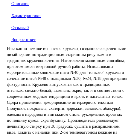
Описание
Характеристики
Отзывы
0
Вопрос-ответ
Изысканно-нежное испанское кружево, созданное современными
дизайнерами по традиционным старинным рисункам и в
традициях кружевоплетения. Изготовлено машинным способом,
при этом имеет вид тонкой ручной работы. Использованы
мерсеризованные хлопковые нити №40 для "тонкого" кружева и
сочетание нитей №40 с толщинами №30, №24, №18 для придания
фактурности. Кружево выпускается как в традиционных
оттенках: снежно-белый, шампань, экрю, так и в соответствии с
современным модным тенденциям в ярких и пастельных тонах.
Сфера применения: декорирование интерьерного текстиля
(подушки, покрывала, скатерти, дорожки, занавеси, абажуры),
одежды в народном и винтажном стиле, рукодельных проектах
по пошиву кукол, скрапбукингу. Производитель рекомендует
деликатную стирку при 30 градусах, сушить в расправленном
виде, гладить с изнанки при 2-ом температурном режиме на