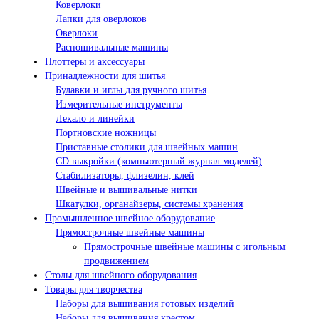
Коверлоки
Лапки для оверлоков
Оверлоки
Распошивальные машины
Плоттеры и аксессуары
Принадлежности для шитья
Булавки и иглы для ручного шитья
Измерительные инструменты
Лекало и линейки
Портновские ножницы
Приставные столики для швейных машин
СD выкройки (компьютерный журнал моделей)
Стабилизаторы, флизелин, клей
Швейные и вышивальные нитки
Шкатулки, органайзеры, системы хранения
Промышленное швейное оборудование
Прямострочные швейные машины
Прямострочные швейные машины с игольным
продвижением
Столы для швейного оборудования
Товары для творчества
Наборы для вышивания готовых изделий
Наборы для вышивания крестом