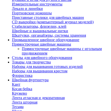
Измерительные инструменты
Лекало и линейки
Портновские ножницы
Приставные столики для швейных машин
СD выкройки (компьютерный журнал моделей)
Стабилизаторы, флизелин, клей
Швейные и вышивальные нитки
Шкатулки, органайзеры, системы хранения
Промышленное швейное оборудование
Прямострочные швейные машины
Прямострочные швейные машины с игольным
продвижением
Столы для швейного оборудования
Товары для творчества
Наборы для вышивания готовых изделий
Наборы для вышивания крестом
Флористика
Швейная фуртнитура
Кант
Косая бейка
Кружево
Лента aтласная и декоративная
Лента шторная
Тесьма