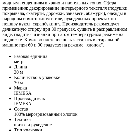
модным тенденциям в ярких и пастельных тонах. Сфера
применения: декорирование интерьерного текстиля (подушки,
покрывала, скатерти, дорожки, занавеси, абажуры), одежды в
народном и винтажном стиле, рукодельных проектах по
пошиву кукол, скрапбукингу. Производитель рекомендует
деликатную стирку при 30 градусах, сушить в расправленном
виде, гладить с изнанки при 2-ом температурном режиме на
подложке. Кружево плетеное нельзя стирать в стиральной
машине при 60 и 90 градусах на режиме "хлопок".
Базовая единица
метр
Длина
30 м
Количество в упаковке
30 м
Марка
IEMESA
Производитель
IEMESA
Состав
100% мерсеризованный хлопок
Техника
шитье и рукоделие
Тип упаковки