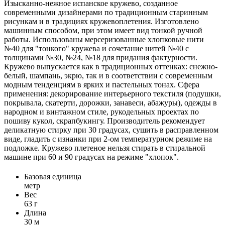
Изысканно-нежное испанское кружево, созданное
современными дизайнерами по традиционным старинным
рисункам и в традициях кружевоплетения. Изготовлено
машинным способом, при этом имеет вид тонкой ручной
работы. Использованы мерсеризованные хлопковые нити
№40 для "тонкого" кружева и сочетание нитей №40 с
толщинами №30, №24, №18 для придания фактурности.
Кружево выпускается как в традиционных оттенках: снежно-
белый, шампань, экрю, так и в соответствии с современным
модным тенденциям в ярких и пастельных тонах. Сфера
применения: декорирование интерьерного текстиля (подушки,
покрывала, скатерти, дорожки, занавеси, абажуры), одежды в
народном и винтажном стиле, рукодельных проектах по
пошиву кукол, скрапбукингу. Производитель рекомендует
деликатную стирку при 30 градусах, сушить в расправленном
виде, гладить с изнанки при 2-ом температурном режиме на
подложке. Кружево плетеное нельзя стирать в стиральной
машине при 60 и 90 градусах на режиме "хлопок".
Базовая единица
метр
Вес
63 г
Длина
30 м