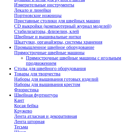
Измерительные инструменты
Лекало и линейки
Портновские ножницы
Приставные столики для швейных машин
СD выкройки (компьютерный журнал моделей)
Стабилизаторы, флизелин, клей
Швейные и вышивальные нитки
Шкатулки, органайзеры, системы хранения
Промышленное швейное оборудование
Прямострочные швейные машины
Прямострочные швейные машины с игольным
продвижением
Столы для швейного оборудования
Товары для творчества
Наборы для вышивания готовых изделий
Наборы для вышивания крестом
Флористика
Швейная фуртнитура
Кант
Косая бейка
Кружево
Лента aтласная и декоративная
Лента шторная
Тесьма