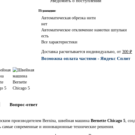
Уведомить о поступлении
В сравнение
В закладки
Автоматическая обрезка нити
нет
Автоматическое отключение намотки шпульки
есть
Все характеристики
Доставка расчитывается индивидуально, от
300 ₽
Возможна оплата частями - Яндекс Сплит
Вопрос-ответ
арским производителем Bernina, швейная машина
Bernette Chicago 5
, соз
ь самые современные и инновационные технические решения.