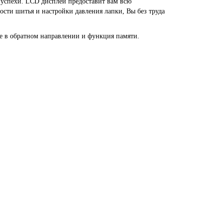
 успехи. LCD дисплей предоставит вам всю
ти шитья и настройки давления лапки, Вы без труда
ье в обратном направлении и функция памяти.