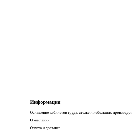
Швейная машина Brother Innov-is (NV) F410
Автоматическая обрезка нити:
есть
Автоматическое откл
77 028.00р.
В корзину
Информация
Оснащение кабинетов труда, ателье и небольших производст
О компании
Оплата и доставка