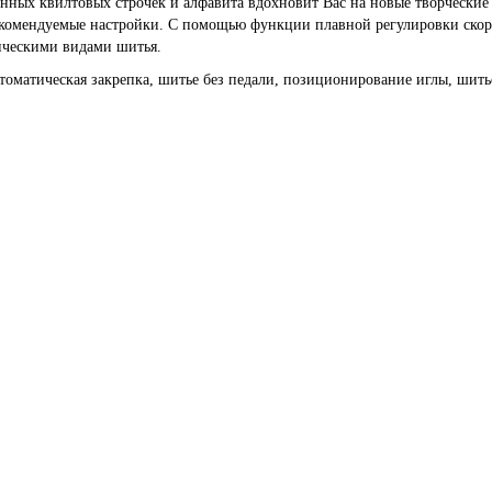
нных квилтовых строчек и алфавита вдохновит Вас на новые творческие
омендуемые настройки. С помощью функции плавной регулировки скорос
ическими видами шитья.
втоматическая закрепка, шитье без педали, позиционирование иглы, шит