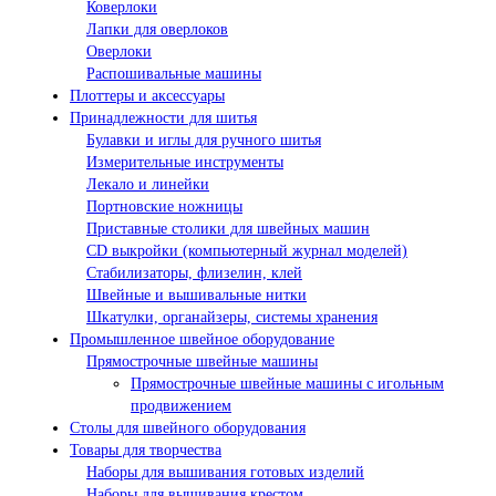
Коверлоки
Лапки для оверлоков
Оверлоки
Распошивальные машины
Плоттеры и аксессуары
Принадлежности для шитья
Булавки и иглы для ручного шитья
Измерительные инструменты
Лекало и линейки
Портновские ножницы
Приставные столики для швейных машин
СD выкройки (компьютерный журнал моделей)
Стабилизаторы, флизелин, клей
Швейные и вышивальные нитки
Шкатулки, органайзеры, системы хранения
Промышленное швейное оборудование
Прямострочные швейные машины
Прямострочные швейные машины с игольным
продвижением
Столы для швейного оборудования
Товары для творчества
Наборы для вышивания готовых изделий
Наборы для вышивания крестом