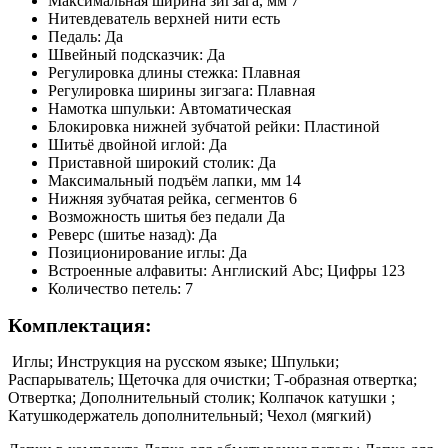
Максимальная ширина зигзага, мм 7
Нитевдеватель верхней нити есть
Педаль: Да
Швейный подсказчик: Да
Регулировка длины стежка: Плавная
Регулировка ширины зигзага: Плавная
Намотка шпульки: Автоматическая
Блокировка нижней зубчатой рейки: Пластиной
Шитьё двойной иглой: Да
Приставной широкий столик: Да
Максимальный подъём лапки, мм 14
Нижняя зубчатая рейка, сегментов 6
Возможность шитья без педали Да
Реверс (шитье назад): Да
Позиционирование иглы: Да
Встроенные алфавиты: Англиский Abc; Цифры 123
Количество петель: 7
Комплектация:
Иглы; Инструкция на русском языке; Шпульки;
Распарыватель; Щеточка для очистки; Т-образная отвертка;
Отвертка; Дополнительный столик; Колпачок катушки ;
Катушкодержатель дополнительный; Чехол (мягкий)