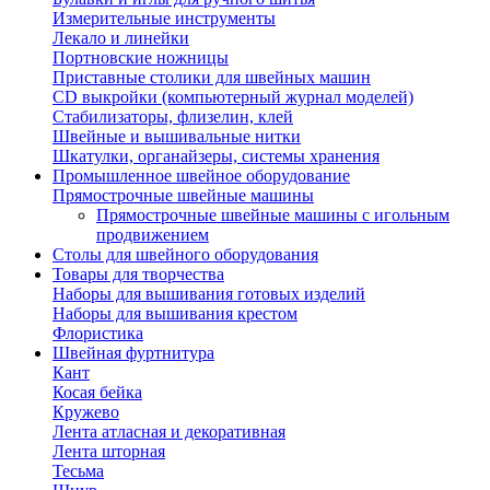
Измерительные инструменты
Лекало и линейки
Портновские ножницы
Приставные столики для швейных машин
СD выкройки (компьютерный журнал моделей)
Стабилизаторы, флизелин, клей
Швейные и вышивальные нитки
Шкатулки, органайзеры, системы хранения
Промышленное швейное оборудование
Прямострочные швейные машины
Прямострочные швейные машины с игольным
продвижением
Столы для швейного оборудования
Товары для творчества
Наборы для вышивания готовых изделий
Наборы для вышивания крестом
Флористика
Швейная фуртнитура
Кант
Косая бейка
Кружево
Лента aтласная и декоративная
Лента шторная
Тесьма