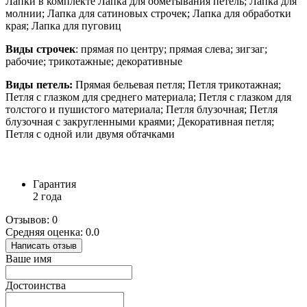
Лапки в комплекте Лапка для обметывания петель; Лапка для
молнии; Лапка для сатиновых строчек; Лапка для обработки
края; Лапка для пуговиц
Виды строчек
: прямая по центру; прямая слева; зигзаг;
рабочие; трикотажные; декоративные
Виды петель:
Прямая бельевая петля; Петля трикотажная;
Петля с глазком для среднего материала; Петля с глазком для
толстого и пушистого материала; Петля блузочная; Петля
блузочная с закругленными краями; Декоративная петля;
Петля с одной или двумя обтачками
Гарантия
2 года
Отзывов: 0
Средняя оценка: 0.0
Написать отзыв
Ваше имя
Достоинства