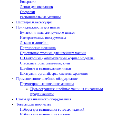
Коверлоки
Лапки для оверлоков
Оверлоки
Распошивальные машины
Плоттеры и аксессуары
Принадлежности для шитья
Булавки и иглы для ручного шитья
Измерительные инструменты
Лекало и линейки
Портновские ножницы
Приставные столики для швейных машин
СD выкройки (компьютерный журнал моделей)
Стабилизаторы, флизелин, клей
Швейные и вышивальные нитки
Шкатулки, органайзеры, системы хранения
Промышленное швейное оборудование
Прямострочные швейные машины
Прямострочные швейные машины с игольным
продвижением
Столы для швейного оборудования
Товары для творчества
Наборы для вышивания готовых изделий
Наборы для вышивания крестом