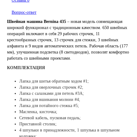
Отзывы
0
Вопрос-ответ
Швейная машина Bernina 435
– новая модель совмещающая
широкий функционал с традиционным качеством. 650 швейных
операций включают в себя 29 рабочих строчек, 11
крестообразных строчек, 13 строчек для стежки, 3 швейных
алфавита и 9 видов автоматических петель. Рабочая область (177
мм), улучшенная подсветка (8 светодиодов), позволят комфортно
работать со швейными проектами.
КОМПЛЕКТАЦИЯ
Лапка для шитья обратным ходом #1;
Лапка для оверлочных строчек #2;
Лапка с салазками для петель #3A;
Лапка для вшивания молнии #4;
Лапка для потайного стежка #5;
Масленка, кисточка;
Сетевой кабель, пусковая педаль;
Приставной столик;
4 шпульки в принадлежности, 1 шпулька в шпульном
колпачке;