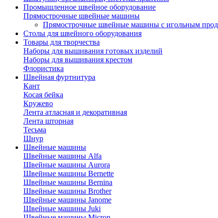
Промышленное швейное оборудование
Прямострочные швейные машины
Прямострочные швейные машины с игольным про
Столы для швейного оборудования
Товары для творчества
Наборы для вышивания готовых изделий
Наборы для вышивания крестом
Флористика
Швейная фуртнитура
Кант
Косая бейка
Кружево
Лента aтласная и декоративная
Лента шторная
Тесьма
Шнур
Швейные машины
Швейные машины Alfa
Швейные машины Aurora
Швейные машины Bernette
Швейные машины Bernina
Швейные машины Brother
Швейные машины Janome
Швейные машины Juki
Швейные машины Micron