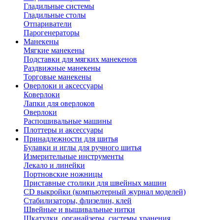
Гладильные системы
Гладильные столы
Отпариватели
Парогенераторы
Манекены
Мягкие манекены
Подставки для мягких манекенов
Раздвижные манекены
Торговые манекены
Оверлоки и аксессуары
Коверлоки
Лапки для оверлоков
Оверлоки
Распошивальные машины
Плоттеры и аксессуары
Принадлежности для шитья
Булавки и иглы для ручного шитья
Измерительные инструменты
Лекало и линейки
Портновские ножницы
Приставные столики для швейных машин
СD выкройки (компьютерный журнал моделей)
Стабилизаторы, флизелин, клей
Швейные и вышивальные нитки
Шкатулки, органайзеры, системы хранения