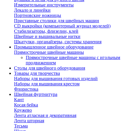
Измерительные инструменты
Лекало и линейки
Портновские ножницы
Приставные столики для швейных машин
СD выкройки (компьютерный журнал моделей)
Стабилизаторы, флизелин, клей
Швейные и вышивальные нитки
Шкатулки, органайзеры, системы хранения
Промышленное швейное оборудование
Прямострочные швейные машины
Прямострочные швейные машины с игольным
продвижением
Столы для швейного оборудования
Товары для творчества
Наборы для вышивания готовых изделий
Наборы для вышивания крестом
Флористика
Швейная фуртнитура
Кант
Косая бейка
Кружево
Лента aтласная и декоративная
Лента шторная
Тесьма