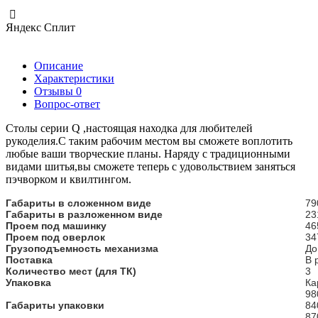
Яндекс Сплит
Описание
Характеристики
Отзывы
0
Вопрос-ответ
Столы серии Q ,настоящая находка для любителей
рукоделия.С таким рабочим местом вы сможете воплотить
любые ваши творческие планы. Наряду с традиционными
видами шитья,вы сможете теперь с удовольствием заняться
пэчворком и квилтингом.
Габариты в сложенном виде
79
Габариты в разложенном виде
23
Проем под машинку
46
Проем под оверлок
34
Грузоподъемность механизма
До
Поставка
В 
Количество мест (для ТК)
3
Упаковка
Ка
98
Габариты упаковки
84
87