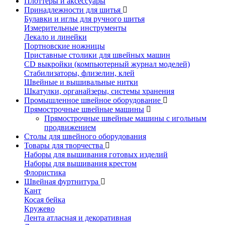
Плоттеры и аксессуары
Принадлежности для шитья
Булавки и иглы для ручного шитья
Измерительные инструменты
Лекало и линейки
Портновские ножницы
Приставные столики для швейных машин
СD выкройки (компьютерный журнал моделей)
Стабилизаторы, флизелин, клей
Швейные и вышивальные нитки
Шкатулки, органайзеры, системы хранения
Промышленное швейное оборудование
Прямострочные швейные машины
Прямострочные швейные машины с игольным
продвижением
Столы для швейного оборудования
Товары для творчества
Наборы для вышивания готовых изделий
Наборы для вышивания крестом
Флористика
Швейная фуртнитура
Кант
Косая бейка
Кружево
Лента aтласная и декоративная