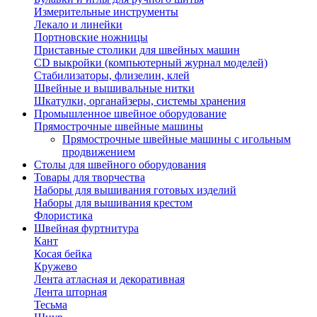
Измерительные инструменты
Лекало и линейки
Портновские ножницы
Приставные столики для швейных машин
СD выкройки (компьютерный журнал моделей)
Стабилизаторы, флизелин, клей
Швейные и вышивальные нитки
Шкатулки, органайзеры, системы хранения
Промышленное швейное оборудование
Прямострочные швейные машины
Прямострочные швейные машины с игольным
продвижением
Столы для швейного оборудования
Товары для творчества
Наборы для вышивания готовых изделий
Наборы для вышивания крестом
Флористика
Швейная фуртнитура
Кант
Косая бейка
Кружево
Лента aтласная и декоративная
Лента шторная
Тесьма