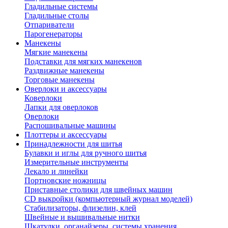
Гладильные системы
Гладильные столы
Отпариватели
Парогенераторы
Манекены
Мягкие манекены
Подставки для мягких манекенов
Раздвижные манекены
Торговые манекены
Оверлоки и аксессуары
Коверлоки
Лапки для оверлоков
Оверлоки
Распошивальные машины
Плоттеры и аксессуары
Принадлежности для шитья
Булавки и иглы для ручного шитья
Измерительные инструменты
Лекало и линейки
Портновские ножницы
Приставные столики для швейных машин
СD выкройки (компьютерный журнал моделей)
Стабилизаторы, флизелин, клей
Швейные и вышивальные нитки
Шкатулки, органайзеры, системы хранения