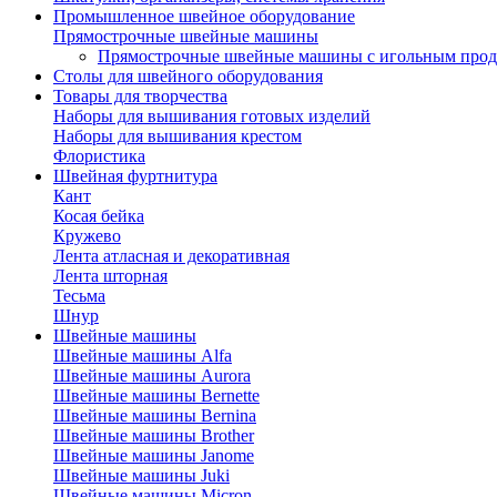
Промышленное швейное оборудование
Прямострочные швейные машины
Прямострочные швейные машины с игольным про
Столы для швейного оборудования
Товары для творчества
Наборы для вышивания готовых изделий
Наборы для вышивания крестом
Флористика
Швейная фуртнитура
Кант
Косая бейка
Кружево
Лента aтласная и декоративная
Лента шторная
Тесьма
Шнур
Швейные машины
Швейные машины Alfa
Швейные машины Aurora
Швейные машины Bernette
Швейные машины Bernina
Швейные машины Brother
Швейные машины Janome
Швейные машины Juki
Швейные машины Micron