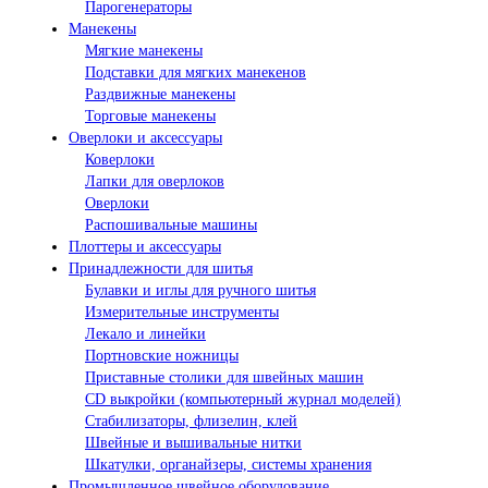
Парогенераторы
Манекены
Мягкие манекены
Подставки для мягких манекенов
Раздвижные манекены
Торговые манекены
Оверлоки и аксессуары
Коверлоки
Лапки для оверлоков
Оверлоки
Распошивальные машины
Плоттеры и аксессуары
Принадлежности для шитья
Булавки и иглы для ручного шитья
Измерительные инструменты
Лекало и линейки
Портновские ножницы
Приставные столики для швейных машин
СD выкройки (компьютерный журнал моделей)
Стабилизаторы, флизелин, клей
Швейные и вышивальные нитки
Шкатулки, органайзеры, системы хранения
Промышленное швейное оборудование