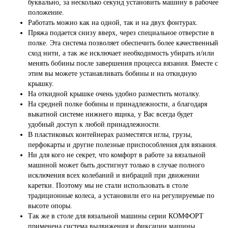
буквально, за несколько секунд установить машину в рабочее
положение.
Работать можно как на одной, так и на двух фонтурах.
Пряжа подается снизу вверх, через специальное отверстие в
полке. Эта система позволяет обеспечить более качественный
сход нити, а так же исключает необходимость убирать и/или
менять бобины после завершения процесса вязания. Вместе с
этим вы можете устанавливать бобины и на откидную
крышку.
На откидной крышке очень удобно разместить моталку.
На средней полке бобины и принадлежности, а благодаря
выкатной системе нижнего ящика, у Вас всегда будет
удобный доступ к любой принадлежности.
В пластиковых контейнерах разместятся иглы, грузы,
перфокарты и другие полезные приспособления для вязания.
Ни для кого не секрет, что комфорт в работе за вязальной
машиной может быть достигнут только в случае полного
исключения всех колебаний и вибраций при движении
каретки. Поэтому мы не стали использовать в столе
традиционные колеса, а установили его на регулируемые по
высоте опоры.
Так же в столе для вязальной машины серии КОМФОРТ
применена система выдвижения и фиксации машины,