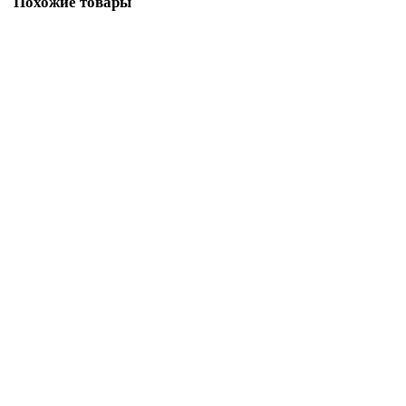
Похожие товары
Стол для вязальной машины Комфорт N-N (Silver 5кл)
43 200.00р.
В корзину
Купить в один клик
Стол для вязальной машины Комфорт N-L (Brother 5кл)
43 200.00р.
В корзину
Купить в один клик