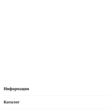
Стол для вязальной машины Комфорт N-N (Silver 5кл) gold
69 600.00р.
В корзину
Купить в один клик
Информация
Каталог