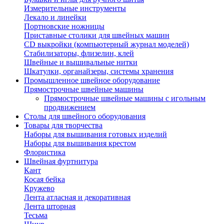
Измерительные инструменты
Лекало и линейки
Портновские ножницы
Приставные столики для швейных машин
СD выкройки (компьютерный журнал моделей)
Стабилизаторы, флизелин, клей
Швейные и вышивальные нитки
Шкатулки, органайзеры, системы хранения
Промышленное швейное оборудование
Прямострочные швейные машины
Прямострочные швейные машины с игольным
продвижением
Столы для швейного оборудования
Товары для творчества
Наборы для вышивания готовых изделий
Наборы для вышивания крестом
Флористика
Швейная фуртнитура
Кант
Косая бейка
Кружево
Лента aтласная и декоративная
Лента шторная
Тесьма