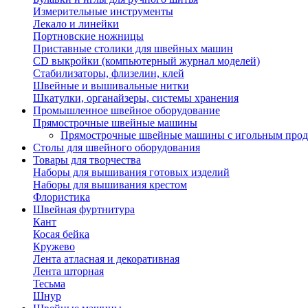
Измерительные инструменты
Лекало и линейки
Портновские ножницы
Приставные столики для швейных машин
СD выкройки (компьютерный журнал моделей)
Стабилизаторы, флизелин, клей
Швейные и вышивальные нитки
Шкатулки, органайзеры, системы хранения
Промышленное швейное оборудование
Прямострочные швейные машины
Прямострочные швейные машины с игольным про
Столы для швейного оборудования
Товары для творчества
Наборы для вышивания готовых изделий
Наборы для вышивания крестом
Флористика
Швейная фуртнитура
Кант
Косая бейка
Кружево
Лента aтласная и декоративная
Лента шторная
Тесьма
Шнур