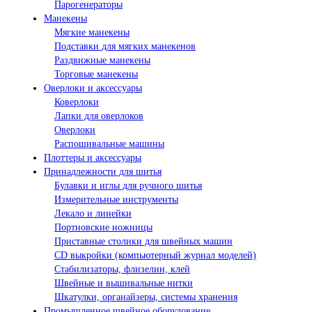
Парогенераторы
Манекены
Мягкие манекены
Подставки для мягких манекенов
Раздвижные манекены
Торговые манекены
Оверлоки и аксессуары
Коверлоки
Лапки для оверлоков
Оверлоки
Распошивальные машины
Плоттеры и аксессуары
Принадлежности для шитья
Булавки и иглы для ручного шитья
Измерительные инструменты
Лекало и линейки
Портновские ножницы
Приставные столики для швейных машин
СD выкройки (компьютерный журнал моделей)
Стабилизаторы, флизелин, клей
Швейные и вышивальные нитки
Шкатулки, органайзеры, системы хранения
Промышленное швейное оборудование