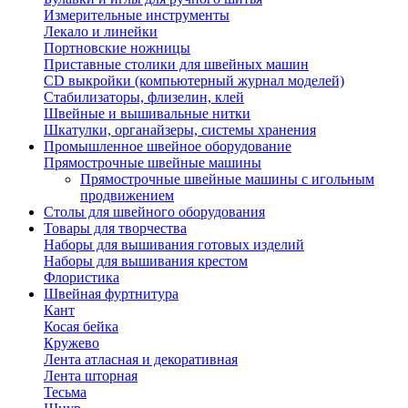
Измерительные инструменты
Лекало и линейки
Портновские ножницы
Приставные столики для швейных машин
СD выкройки (компьютерный журнал моделей)
Стабилизаторы, флизелин, клей
Швейные и вышивальные нитки
Шкатулки, органайзеры, системы хранения
Промышленное швейное оборудование
Прямострочные швейные машины
Прямострочные швейные машины с игольным
продвижением
Столы для швейного оборудования
Товары для творчества
Наборы для вышивания готовых изделий
Наборы для вышивания крестом
Флористика
Швейная фуртнитура
Кант
Косая бейка
Кружево
Лента aтласная и декоративная
Лента шторная
Тесьма