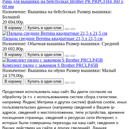
Рама для вышивки на бейсболках Brother PR PRPCFH4 360 x
60 мм
Назначение:
Вышивка на бейсболках
Размер вышивки:
Большой
20 694.00р.
В корзину
Купить в один клик
Пяльцы средние Bernina квадратные 21,5 x 21,5 см
Назначение:
Обычная вышивка
Размер вышивки:
Средний
20 692.80р.
В корзину
Купить в один клик
Комплект пялец с зажимом S Brother PRCLP45B
Назначение:
Вышивка на обуви
Размер вышивки:
Малый
24 379.00р.
В корзину
Купить в один клик
Продолжая использовать наш cайт, Вы даете согласие на
обработку (в т.ч. с использованием систем сбора статистики,
например Яндекс.Метрика и других систем) файлов cookie, иных
пользовательских данных (например сведений о Вашем ip-
адресе, сведений о местоположении, типе устройства, времени
посещения страницы, сведений о ресурсах сети Интернет, с
которых были совершены переходы на наш сайт, сведения о
Ваших действиях на сайте и других сведений). Данная