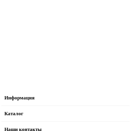
Инструмент для вырезания Bernette CutWork
10 105.00р.
В корзину
Купить в один клик
Информация
Каталог
Наши контакты