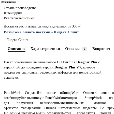
В сравнение
В закладки
Страна производства
Швейцария
Все характеристики
Доставка расчитывается индивидуально, от
300 ₽
Возможна оплата частями - Яндекс Сплит
Яндекс Сплит
Описание
Характеристики
Отзывы
Вопрос-отве
0
Пакет обновлений вышивального ПО
Bernina Designer Plus
с
версий 5/6 до последней версии
Designer Plus V.7
, которое
предлагает ряд новых трехмерных эффектов для неповторимой
вышивки.
PunchWork Создавайте новое и
StumpWork Оживите свою в
комбинируйте вышивку с PunchWork
помощью StumpWork из
для получения великолепных
вышивальных мотивов в
эффектов фальцевания. Сначала на
трехмерные шедевры. Во вре
ПК одним щелчком мыши создаются
мотив добавляется тонкая 