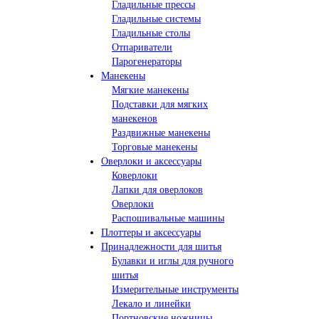
Гладильные прессы
Гладильные системы
Гладильные столы
Отпариватели
Парогенераторы
Манекены
Мягкие манекены
Подставки для мягких
манекенов
Раздвижные манекены
Торговые манекены
Оверлоки и аксессуары
Коверлоки
Лапки для оверлоков
Оверлоки
Распошивальные машины
Плоттеры и аксессуары
Принадлежности для шитья
Булавки и иглы для ручного
шитья
Измерительные инструменты
Лекало и линейки
Портновские ножницы