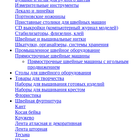
Измерительные инструменты
Лекало и линейки
Портновские ножницы
Приставные столики для швейных машин
СD выкройки (компьютерный журнал моделей)
Стабилизаторы, флизелин, клей
Швейные и вышивальные нитки
Шкатулки, органайзеры, системы хранения
Промышленное швейное оборудование
Прямострочные швейные машины
Прямострочные швейные машины с игольным
продвижением
Столы для швейного оборудования
Товары для творчества
Наборы для вышивания готовых изделий
Наборы для вышивания крестом
Флористика
Швейная фуртнитура
Кант
Косая бейка
Кружево
Лента aтласная и декоративная
Лента шторная
Тесьма