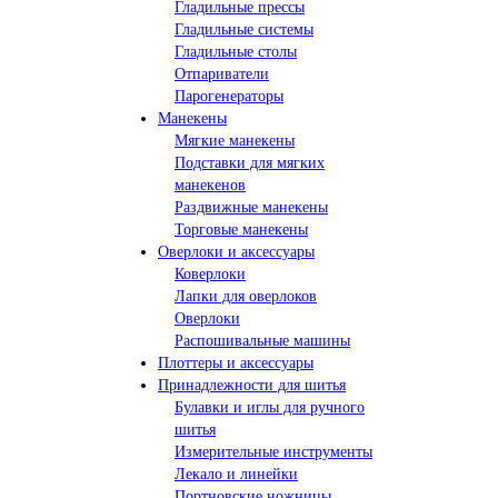
Гладильные прессы
Гладильные системы
Гладильные столы
Отпариватели
Парогенераторы
Манекены
Мягкие манекены
Подставки для мягких
манекенов
Раздвижные манекены
Торговые манекены
Оверлоки и аксессуары
Коверлоки
Лапки для оверлоков
Оверлоки
Распошивальные машины
Плоттеры и аксессуары
Принадлежности для шитья
Булавки и иглы для ручного
шитья
Измерительные инструменты
Лекало и линейки
Портновские ножницы